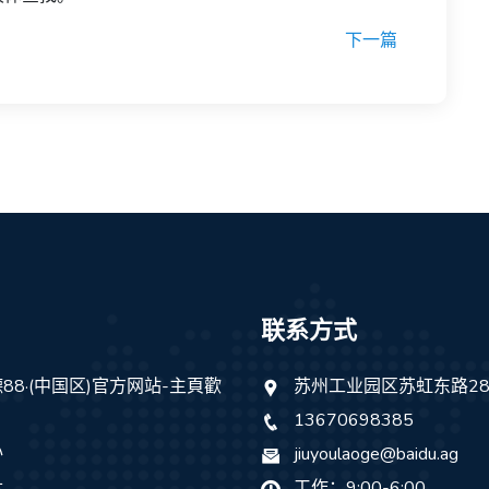
下一篇
联系方式
88·(中国区)官方网站-主頁歡
苏州工业园区苏虹东路28
13670698385
心
jiuyoulaoge@baidu.ag
工作：9:00-6:00