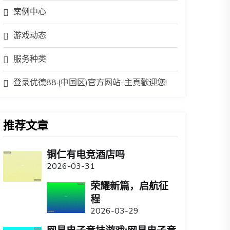
案例中心
游戏动态
服务种类
登录优德88·(中国区)官方网站-主頁歡迎您!
推荐文章
铜仁有电竞酒店吗
2026-03-31
荣耀新篇，启航征
程
2026-03-29