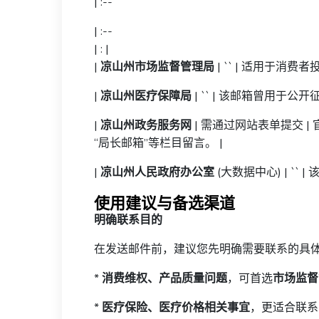
| :--
| :--
| : |
|
凉山州市场监督管理局
| `` | 适用于消
|
凉山州医疗保障局
| `` | 该邮箱曾用于
|
凉山州政务服务网
| 需通过网站表单提交 
“局长邮箱”等栏目留言。 |
|
凉山州人民政府办公室
(大数据中心) | ``
使用建议与备选渠道
明确联系目的
在发送邮件前，建议您先明确需要联系的具
*
消费维权、产品质量问题
，可首选
市场监督
*
医疗保险、医疗价格相关事宜
，更适合联系