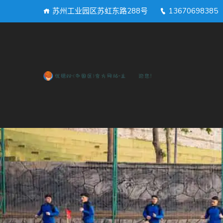
苏州工业园区苏虹东路288号
13670698385