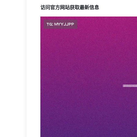
访问官方网站获取最新信息