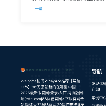
上一篇
导航
Welcome访问✔PlayAce推荐【导航：
发现优德
j9.fo】88优德.最新的在哪里.中国
迎您!
2026最新版官网\登录\入口\网页版网
案例中
址[cstei.com]88优德官网✔正版官网全
站,简称:w优德88官网,20年信誉推荐安